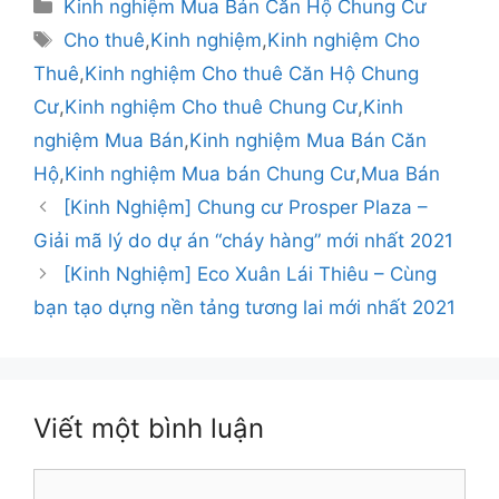
Danh
Kinh nghiệm Mua Bán Căn Hộ Chung Cư
mục
Thẻ
Cho thuê
,
Kinh nghiệm
,
Kinh nghiệm Cho
Thuê
,
Kinh nghiệm Cho thuê Căn Hộ Chung
Cư
,
Kinh nghiệm Cho thuê Chung Cư
,
Kinh
nghiệm Mua Bán
,
Kinh nghiệm Mua Bán Căn
Hộ
,
Kinh nghiệm Mua bán Chung Cư
,
Mua Bán
Điều
[Kinh Nghiệm] Chung cư Prosper Plaza –
hướng
Giải mã lý do dự án “cháy hàng” mới nhất 2021
bài
[Kinh Nghiệm] Eco Xuân Lái Thiêu – Cùng
viết
bạn tạo dựng nền tảng tương lai mới nhất 2021
Viết một bình luận
Bình