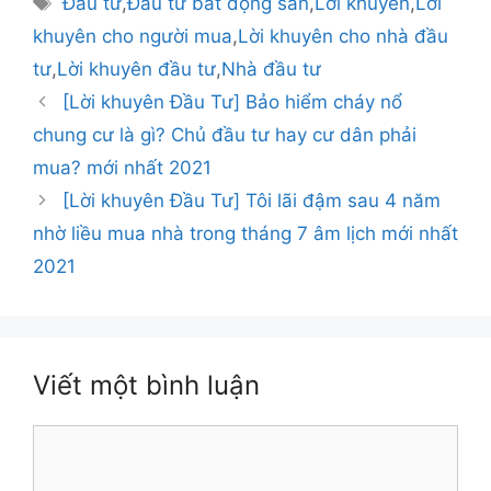
Đầu tư
,
Đầu tư bất động sản
,
Lời khuyên
,
Lời
khuyên cho người mua
,
Lời khuyên cho nhà đầu
tư
,
Lời khuyên đầu tư
,
Nhà đầu tư
Điều
[Lời khuyên Đầu Tư] Bảo hiểm cháy nổ
hướng
chung cư là gì? Chủ đầu tư hay cư dân phải
bài
mua? mới nhất 2021
viết
[Lời khuyên Đầu Tư] Tôi lãi đậm sau 4 năm
nhờ liều mua nhà trong tháng 7 âm lịch mới nhất
2021
Viết một bình luận
Bình
luận