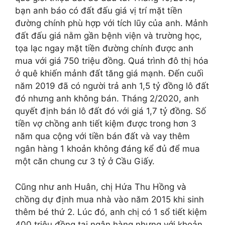
bạn anh báo có đất đấu giá vị trí mặt tiền
đường chính phù hợp với tích lũy của anh. Mảnh
đất đấu giá nằm gần bệnh viện và trường học,
tọa lạc ngay mặt tiền đường chính được anh
mua với giá 750 triệu đồng. Quá trình đô thị hóa
ở quê khiến mảnh đất tăng giá mạnh. Đến cuối
năm 2019 đã có người trả anh 1,5 tỷ đồng lô đất
đó nhưng anh không bán. Tháng 2/2020, anh
quyết định bán lô đất đó với giá 1,7 tỷ đồng. Số
tiền vợ chồng anh tiết kiệm được trong hơn 3
năm qua cộng với tiền bán đất và vay thêm
ngân hàng 1 khoản không đáng kể đủ để mua
một căn chung cư 3 tỷ ở Cầu Giấy.
Cũng như anh Huân, chị Hứa Thu Hồng và
chồng dự định mua nhà vào năm 2015 khi sinh
thêm bé thứ 2. Lúc đó, anh chị có 1 sổ tiết kiệm
400 triệu đồng tại ngân hàng nhưng với khoản