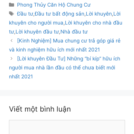
Danh
Phong Thủy Căn Hộ Chung Cư
mục
Thẻ
Đầu tư
,
Đầu tư bất động sản
,
Lời khuyên
,
Lời
khuyên cho người mua
,
Lời khuyên cho nhà đầu
tư
,
Lời khuyên đầu tư
,
Nhà đầu tư
Điều
[Kinh Nghiệm] Mua chung cư trả góp giá rẻ
hướng
và kinh nghiệm hữu ích mới nhất 2021
bài
[Lời khuyên Đầu Tư] Những “bí kíp” hữu ích
viết
người mua nhà lần đầu có thể chưa biết mới
nhất 2021
Viết một bình luận
Bình
luận