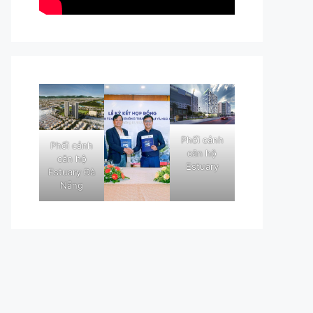
Phối cảnh
Phối cảnh
căn hộ
căn hộ
Estuary
Estuary Đà
Nẵng