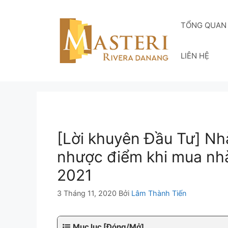
Chuyển
đến
TỔNG QUAN
nội
dung
LIÊN HỆ
[Lời khuyên Đầu Tư] Nhà
nhược điểm khi mua nhà
2021
3 Tháng 11, 2020
Bởi
Lâm Thành Tiến
Mục lục [Đóng/Mở]