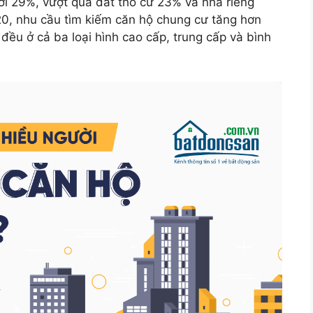
với 29%, vượt qua đất thổ cư 23% và nhà riêng
20, nhu cầu tìm kiếm căn hộ chung cư tăng hơn
ều ở cả ba loại hình cao cấp, trung cấp và bình