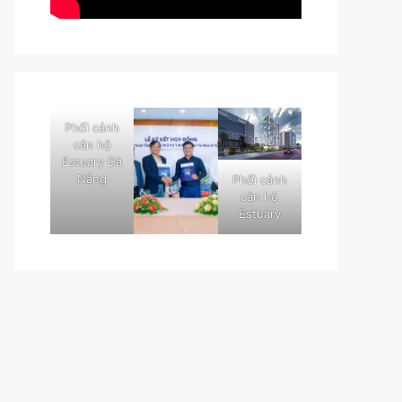
Phối cảnh
căn hộ
Estuary Đà
Nẵng
Phối cảnh
căn hộ
Estuary