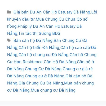
Danh
Giá bán Dự Án Căn Hộ Estuary Đà Nẵng
,
Lời
mục
khuyên đầu tư
,
Mua Chung Cư Chưa Có sổ
hồng
,
Pháp lý Dự Án Căn Hộ Estuary Đà
Nẵng
,
Tin tức thị trường BĐS
Thẻ
Bán căn hộ Đà Nẵng
,
Bán Chung Cư Đà
Nẵng
,
Căn hộ biển Đà Nẵng
,
Căn hộ cao cấp Đà
Nẵng
,
Căn hộ chung cư Đà Nẵng
,
Căn hộ Chung
Cư Han Residence
,
Căn Hộ Đà Nẵng
,
Căn hộ ở
Đà Nẵng
,
Chung Cư Đà Nẵng
,
Chung cư giá rẻ
Đà Nẵng
,
Chung cư ở Đà Nẵng
,
Giá căn hộ Đà
Nẵng
,
Giá Chung Cư Đà Nẵng
,
Mua bán chung
cư Đà Nẵng
,
Mua chung cư Đà Nẵng