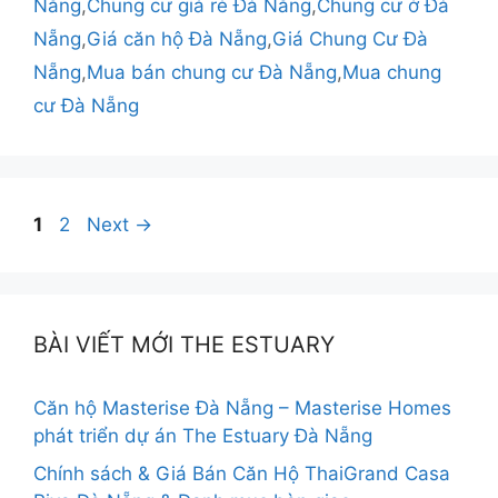
Nẵng
,
Chung cư giá rẻ Đà Nẵng
,
Chung cư ở Đà
Nẵng
,
Giá căn hộ Đà Nẵng
,
Giá Chung Cư Đà
Nẵng
,
Mua bán chung cư Đà Nẵng
,
Mua chung
cư Đà Nẵng
Điều
Page
Page
1
2
Next
→
hướng
bài
viết
BÀI VIẾT MỚI THE ESTUARY
Căn hộ Masterise Đà Nẵng – Masterise Homes
phát triển dự án The Estuary Đà Nẵng
Chính sách & Giá Bán Căn Hộ ThaiGrand Casa