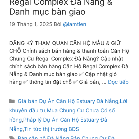
Regal Complex Đà Nẵng &
Danh mục bàn giao
19 Tháng 1, 2025
Bởi
@lamtien
ĐĂNG KÝ THAM QUAN CĂN HỘ MẪU & GIỮ
CHỖ Chính sách bán hàng & thanh toán Căn Hộ
Chung Cư Regal Complex Đà Nẵng? Cập nhật
chính sách bán hàng Căn Hộ Regal Complex Đà
Nẵng & Danh mục bàn giao ✅ Cập nhật giỏ
hàng ✅ thông tin đặt chỗ ✅ Giá bán, …
Đọc tiếp
Danh
Giá bán Dự Án Căn Hộ Estuary Đà Nẵng
,
Lời
mục
khuyên đầu tư
,
Mua Chung Cư Chưa Có sổ
hồng
,
Pháp lý Dự Án Căn Hộ Estuary Đà
Nẵng
,
Tin tức thị trường BĐS
Thẻ
Bán căn hộ Đà Nẵng
,
Bán Chung Cư Đà