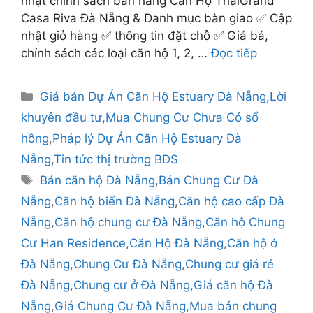
nhật chính sách bán hàng Căn Hộ ThaiGrand
Casa Riva Đà Nẵng & Danh mục bàn giao ✅ Cập
nhật giỏ hàng ✅ thông tin đặt chỗ ✅ Giá bá,
chính sách các loại căn hộ 1, 2, …
Đọc tiếp
Danh
Giá bán Dự Án Căn Hộ Estuary Đà Nẵng
,
Lời
mục
khuyên đầu tư
,
Mua Chung Cư Chưa Có sổ
hồng
,
Pháp lý Dự Án Căn Hộ Estuary Đà
Nẵng
,
Tin tức thị trường BĐS
Thẻ
Bán căn hộ Đà Nẵng
,
Bán Chung Cư Đà
Nẵng
,
Căn hộ biển Đà Nẵng
,
Căn hộ cao cấp Đà
Nẵng
,
Căn hộ chung cư Đà Nẵng
,
Căn hộ Chung
Cư Han Residence
,
Căn Hộ Đà Nẵng
,
Căn hộ ở
Đà Nẵng
,
Chung Cư Đà Nẵng
,
Chung cư giá rẻ
Đà Nẵng
,
Chung cư ở Đà Nẵng
,
Giá căn hộ Đà
Nẵng
,
Giá Chung Cư Đà Nẵng
,
Mua bán chung