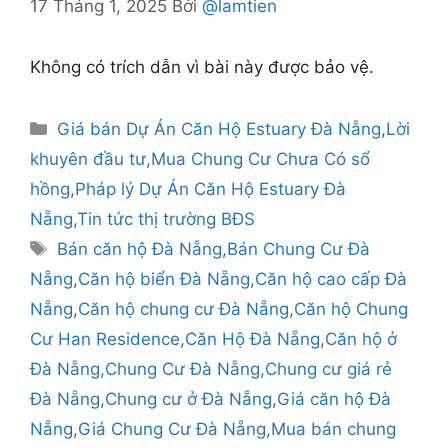
17 Tháng 1, 2025
Bởi
@lamtien
Không có trích dẫn vì bài này được bảo vệ.
Danh
Giá bán Dự Án Căn Hộ Estuary Đà Nẵng
,
Lời
mục
khuyên đầu tư
,
Mua Chung Cư Chưa Có sổ
hồng
,
Pháp lý Dự Án Căn Hộ Estuary Đà
Nẵng
,
Tin tức thị trường BĐS
Thẻ
Bán căn hộ Đà Nẵng
,
Bán Chung Cư Đà
Nẵng
,
Căn hộ biển Đà Nẵng
,
Căn hộ cao cấp Đà
Nẵng
,
Căn hộ chung cư Đà Nẵng
,
Căn hộ Chung
Cư Han Residence
,
Căn Hộ Đà Nẵng
,
Căn hộ ở
Đà Nẵng
,
Chung Cư Đà Nẵng
,
Chung cư giá rẻ
Đà Nẵng
,
Chung cư ở Đà Nẵng
,
Giá căn hộ Đà
Nẵng
,
Giá Chung Cư Đà Nẵng
,
Mua bán chung