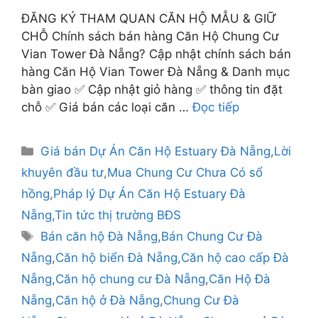
ĐĂNG KÝ THAM QUAN CĂN HỘ MẪU & GIỮ
CHỖ Chính sách bán hàng Căn Hộ Chung Cư
Vian Tower Đà Nẵng? Cập nhật chính sách bán
hàng Căn Hộ Vian Tower Đà Nẵng & Danh mục
bàn giao ✅ Cập nhật giỏ hàng ✅ thông tin đặt
chỗ ✅ Giá bán các loại căn …
Đọc tiếp
Danh
Giá bán Dự Án Căn Hộ Estuary Đà Nẵng
,
Lời
mục
khuyên đầu tư
,
Mua Chung Cư Chưa Có sổ
hồng
,
Pháp lý Dự Án Căn Hộ Estuary Đà
Nẵng
,
Tin tức thị trường BĐS
Thẻ
Bán căn hộ Đà Nẵng
,
Bán Chung Cư Đà
Nẵng
,
Căn hộ biển Đà Nẵng
,
Căn hộ cao cấp Đà
Nẵng
,
Căn hộ chung cư Đà Nẵng
,
Căn Hộ Đà
Nẵng
,
Căn hộ ở Đà Nẵng
,
Chung Cư Đà