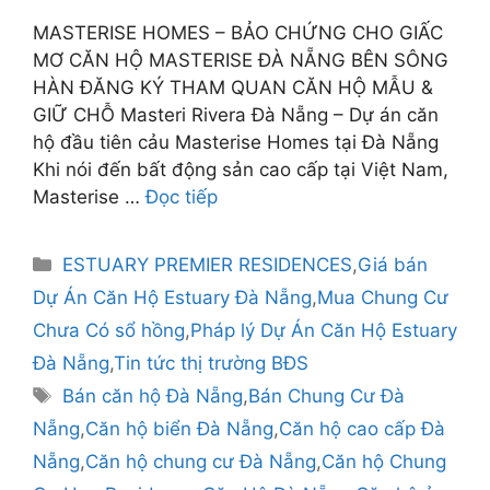
MASTERISE HOMES – BẢO CHỨNG CHO GIẤC
MƠ CĂN HỘ MASTERISE ĐÀ NẴNG BÊN SÔNG
HÀN ĐĂNG KÝ THAM QUAN CĂN HỘ MẪU &
GIỮ CHỖ Masteri Rivera Đà Nẵng – Dự án căn
hộ đầu tiên cảu Masterise Homes tại Đà Nẵng
Khi nói đến bất động sản cao cấp tại Việt Nam,
Masterise …
Đọc tiếp
Danh
ESTUARY PREMIER RESIDENCES
,
Giá bán
mục
Dự Án Căn Hộ Estuary Đà Nẵng
,
Mua Chung Cư
Chưa Có sổ hồng
,
Pháp lý Dự Án Căn Hộ Estuary
Đà Nẵng
,
Tin tức thị trường BĐS
Thẻ
Bán căn hộ Đà Nẵng
,
Bán Chung Cư Đà
Nẵng
,
Căn hộ biển Đà Nẵng
,
Căn hộ cao cấp Đà
Nẵng
,
Căn hộ chung cư Đà Nẵng
,
Căn hộ Chung