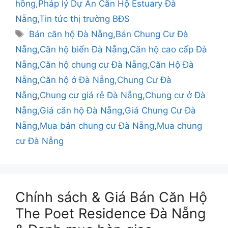
hồng
,
Pháp lý Dự Án Căn Hộ Estuary Đà
Nẵng
,
Tin tức thị trường BĐS
Thẻ
Bán căn hộ Đà Nẵng
,
Bán Chung Cư Đà
Nẵng
,
Căn hộ biển Đà Nẵng
,
Căn hộ cao cấp Đà
Nẵng
,
Căn hộ chung cư Đà Nẵng
,
Căn Hộ Đà
Nẵng
,
Căn hộ ở Đà Nẵng
,
Chung Cư Đà
Nẵng
,
Chung cư giá rẻ Đà Nẵng
,
Chung cư ở Đà
Nẵng
,
Giá căn hộ Đà Nẵng
,
Giá Chung Cư Đà
Nẵng
,
Mua bán chung cư Đà Nẵng
,
Mua chung
cư Đà Nẵng
Chính sách & Giá Bán Căn Hộ
The Poet Residence Đà Nẵng