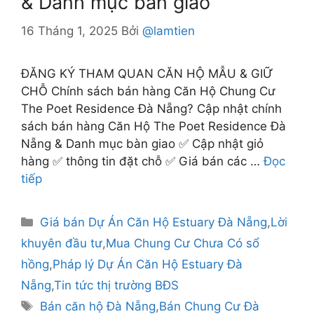
& Danh mục bàn giao
16 Tháng 1, 2025
Bởi
@lamtien
ĐĂNG KÝ THAM QUAN CĂN HỘ MẪU & GIỮ
CHỖ Chính sách bán hàng Căn Hộ Chung Cư
The Poet Residence Đà Nẵng? Cập nhật chính
sách bán hàng Căn Hộ The Poet Residence Đà
Nẵng & Danh mục bàn giao ✅ Cập nhật giỏ
hàng ✅ thông tin đặt chỗ ✅ Giá bán các …
Đọc
tiếp
Danh
Giá bán Dự Án Căn Hộ Estuary Đà Nẵng
,
Lời
mục
khuyên đầu tư
,
Mua Chung Cư Chưa Có sổ
hồng
,
Pháp lý Dự Án Căn Hộ Estuary Đà
Nẵng
,
Tin tức thị trường BĐS
Thẻ
Bán căn hộ Đà Nẵng
,
Bán Chung Cư Đà