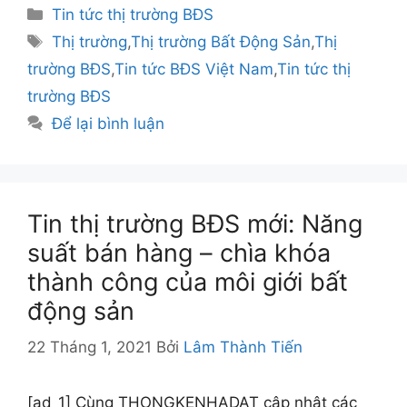
Danh
Tin tức thị trường BĐS
mục
Thẻ
Thị trường
,
Thị trường Bất Động Sản
,
Thị
trường BĐS
,
Tin tức BĐS Việt Nam
,
Tin tức thị
trường BĐS
Để lại bình luận
Tin thị trường BĐS mới: Năng
suất bán hàng – chìa khóa
thành công của môi giới bất
động sản
22 Tháng 1, 2021
Bởi
Lâm Thành Tiến
[ad_1] Cùng THONGKENHADAT cập nhật các