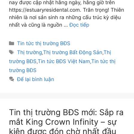
nay được cập nhật hằng ngày, hằng giờ trên
https://estuaryresidental.com. Trân trọng! Thiên
nhiên là nơi sản sinh ra những cấu trúc kỳ diệu
nhất và cũng là nguồn …
Đọc tiếp
Danh
Tin tức thị trường BĐS
mục
Thẻ
Thị trường
,
Thị trường Bất Động Sản
,
Thị
trường BĐS
,
Tin tức BĐS Việt Nam
,
Tin tức thị
trường BĐS
Để lại bình luận
Tin thị trường BĐS mới: Sắp ra
mắt King Crown Infinity – sự
kiện được đón chờ nhất đầu