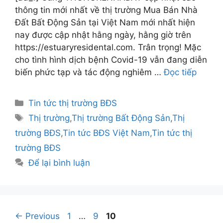
thông tin mới nhất về thị trường Mua Bán Nhà
Đất Bất Động Sản tại Việt Nam mới nhất hiện
nay được cập nhật hằng ngày, hằng giờ trên
https://estuaryresidental.com. Trân trọng! Mặc
cho tình hình dịch bệnh Covid-19 vẫn đang diễn
biến phức tạp và tác động nghiêm …
Đọc tiếp
Danh
Tin tức thị trường BĐS
mục
Thẻ
Thị trường
,
Thị trường Bất Động Sản
,
Thị
trường BĐS
,
Tin tức BĐS Việt Nam
,
Tin tức thị
trường BĐS
Để lại bình luận
Điều
Page
Page
Page
←
Previous
1
…
9
10