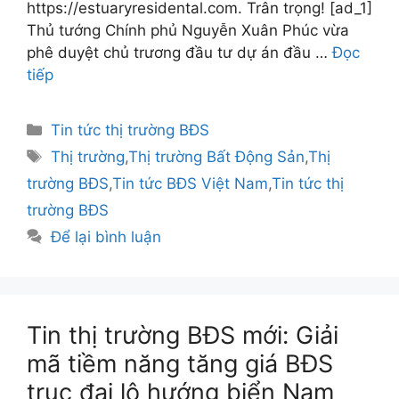
https://estuaryresidental.com. Trân trọng! [ad_1]
Thủ tướng Chính phủ Nguyễn Xuân Phúc vừa
phê duyệt chủ trương đầu tư dự án đầu …
Đọc
tiếp
Danh
Tin tức thị trường BĐS
mục
Thẻ
Thị trường
,
Thị trường Bất Động Sản
,
Thị
trường BĐS
,
Tin tức BĐS Việt Nam
,
Tin tức thị
trường BĐS
Để lại bình luận
Tin thị trường BĐS mới: Giải
mã tiềm năng tăng giá BĐS
trục đại lộ hướng biển Nam