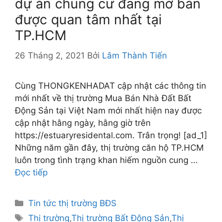
dự án chung cư đang mở bán
được quan tâm nhất tại
TP.HCM
26 Tháng 2, 2021
Bởi
Lâm Thành Tiến
Cùng THONGKENHADAT cập nhật các thông tin
mới nhất về thị trường Mua Bán Nhà Đất Bất
Động Sản tại Việt Nam mới nhất hiện nay được
cập nhật hằng ngày, hằng giờ trên
https://estuaryresidental.com. Trân trọng! [ad_1]
Những năm gần đây, thị trường căn hộ TP.HCM
luôn trong tình trạng khan hiếm nguồn cung …
Đọc tiếp
Danh
Tin tức thị trường BĐS
mục
Thẻ
Thị trường
,
Thị trường Bất Động Sản
,
Thị