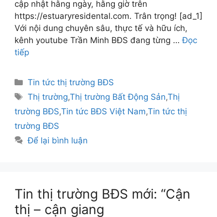
cập nhật hằng ngày, hằng giờ trên
https://estuaryresidental.com. Trân trọng! [ad_1]
Với nội dung chuyên sâu, thực tế và hữu ích,
kênh youtube Trần Minh BĐS đang từng …
Đọc
tiếp
Danh
Tin tức thị trường BĐS
mục
Thẻ
Thị trường
,
Thị trường Bất Động Sản
,
Thị
trường BĐS
,
Tin tức BĐS Việt Nam
,
Tin tức thị
trường BĐS
Để lại bình luận
Tin thị trường BĐS mới: “Cận
thị – cận giang