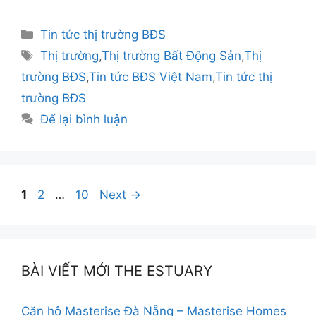
Danh
Tin tức thị trường BĐS
mục
Thẻ
Thị trường
,
Thị trường Bất Động Sản
,
Thị
trường BĐS
,
Tin tức BĐS Việt Nam
,
Tin tức thị
trường BĐS
Để lại bình luận
Điều
Page
Page
Page
1
2
…
10
Next
→
hướng
bài
viết
BÀI VIẾT MỚI THE ESTUARY
Căn hộ Masterise Đà Nẵng – Masterise Homes