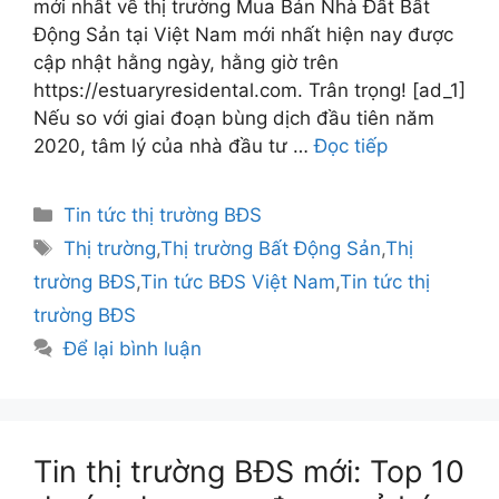
mới nhất về thị trường Mua Bán Nhà Đất Bất
Động Sản tại Việt Nam mới nhất hiện nay được
cập nhật hằng ngày, hằng giờ trên
https://estuaryresidental.com. Trân trọng! [ad_1]
Nếu so với giai đoạn bùng dịch đầu tiên năm
2020, tâm lý của nhà đầu tư …
Đọc tiếp
Danh
Tin tức thị trường BĐS
mục
Thẻ
Thị trường
,
Thị trường Bất Động Sản
,
Thị
trường BĐS
,
Tin tức BĐS Việt Nam
,
Tin tức thị
trường BĐS
Để lại bình luận
Tin thị trường BĐS mới: Top 10