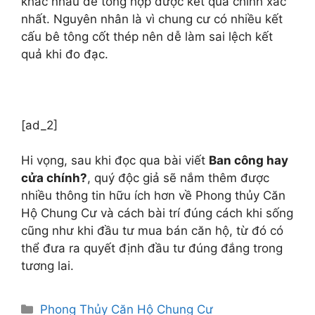
khác nhau để tổng hợp được kết quả chính xác
nhất. Nguyên nhân là vì chung cư có nhiều kết
cấu bê tông cốt thép nên dễ làm sai lệch kết
quả khi đo đạc.
[ad_2]
Hi vọng, sau khi đọc qua bài viết
Ban công hay
cửa chính?
, quý độc giả sẽ nắm thêm được
nhiều thông tin hữu ích hơn về Phong thủy Căn
Hộ Chung Cư và cách bài trí đúng cách khi sống
cũng như khi đầu tư mua bán căn hộ, từ đó có
thể đưa ra quyết định đầu tư đúng đắng trong
tương lai.
Danh
Phong Thủy Căn Hộ Chung Cư