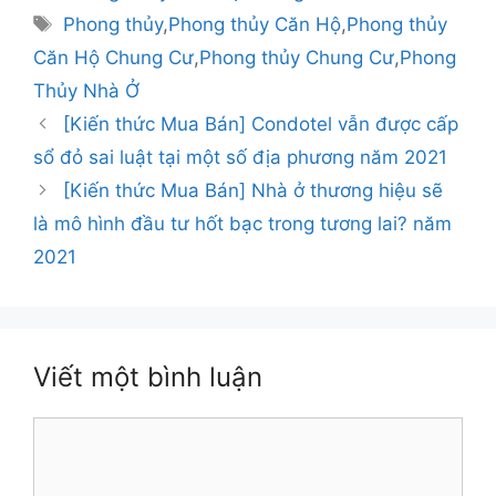
mục
Thẻ
Phong thủy
,
Phong thủy Căn Hộ
,
Phong thủy
Căn Hộ Chung Cư
,
Phong thủy Chung Cư
,
Phong
Thủy Nhà Ở
Điều
[Kiến thức Mua Bán] Condotel vẫn được cấp
hướng
sổ đỏ sai luật tại một số địa phương năm 2021
bài
[Kiến thức Mua Bán] Nhà ở thương hiệu sẽ
viết
là mô hình đầu tư hốt bạc trong tương lai? năm
2021
Viết một bình luận
Bình
luận