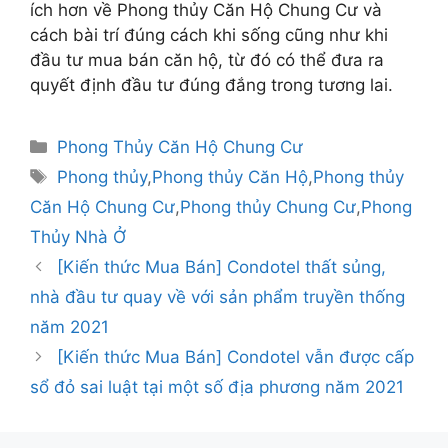
ích hơn về Phong thủy Căn Hộ Chung Cư và
cách bài trí đúng cách khi sống cũng như khi
đầu tư mua bán căn hộ, từ đó có thể đưa ra
quyết định đầu tư đúng đắng trong tương lai.
Danh
Phong Thủy Căn Hộ Chung Cư
mục
Thẻ
Phong thủy
,
Phong thủy Căn Hộ
,
Phong thủy
Căn Hộ Chung Cư
,
Phong thủy Chung Cư
,
Phong
Thủy Nhà Ở
Điều
[Kiến thức Mua Bán] Condotel thất sủng,
hướng
nhà đầu tư quay về với sản phẩm truyền thống
bài
năm 2021
viết
[Kiến thức Mua Bán] Condotel vẫn được cấp
sổ đỏ sai luật tại một số địa phương năm 2021