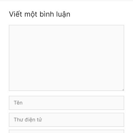
Viết một bình luận
Bình
luận
Tên
Thư
điện
tử
Trang