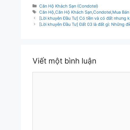
Danh
Căn Hộ Khách Sạn (Condotel)
mục
Thẻ
Căn Hộ
,
Căn Hộ Khách Sạn
,
Condotel
,
Mua Bán
Điều
[Lời khuyên Đầu Tư] Có tiền và có đất nhưng 
hướng
[Lời khuyên Đầu Tư] Đất 03 là đất gì: Những đ
bài
viết
Viết một bình luận
Bình
luận