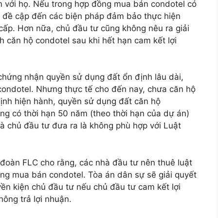
ận với họ. Nếu trong hợp đồng mua bán condotel có
ng đề cập đến các biện pháp đảm bảo thực hiện
 cấp. Hơn nữa, chủ đầu tư cũng không nêu ra giải
h căn hộ condotel sau khi hết hạn cam kết lợi
chứng nhận quyền sử dụng đất ổn định lâu dài,
 condotel. Nhưng thực tế cho đến nay, chưa căn hộ
ịnh hiện hành, quyền sử dụng đất căn hộ
ỡng có thời hạn 50 năm (theo thời hạn của dự án)
mà chủ đầu tư đưa ra là không phù hợp với Luật
đoàn FLC cho rằng, các nhà đầu tư nên thuê luật
ồng mua bán condotel. Tòa án dân sự sẽ giải quyết
ền kiện chủ đầu tư nếu chủ đầu tư cam kết lợi
ông trả lợi nhuận.