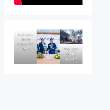
Phối cảnh
căn hộ
Estuary Đà
Nẵng
Phối cảnh
căn hộ
Estuary