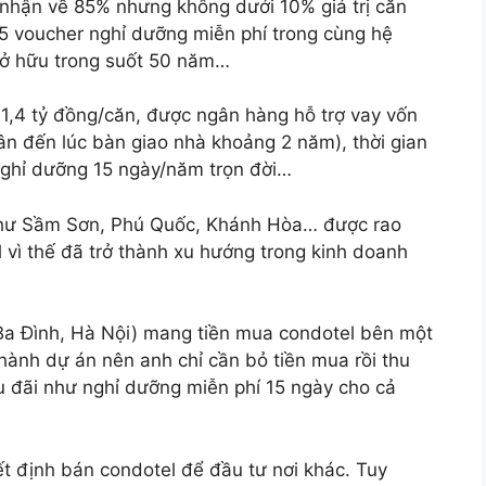
nhận về 85% nhưng không dưới 10% giá trị căn
15 voucher nghỉ dưỡng miễn phí trong cùng hệ
sở hữu trong suốt 50 năm…
1,4 tỷ đồng/căn, được ngân hàng hỗ trợ vay vốn
ngân đến lúc bàn giao nhà khoảng 2 năm), thời gian
 nghỉ dưỡng 15 ngày/năm trọn đời…
 như Sầm Sơn, Phú Quốc, Khánh Hòa… được rao
 vì thế đã trở thành xu hướng trong kinh doanh
 (Ba Đình, Hà Nội) mang tiền mua condotel bên một
n hành dự án nên anh chỉ cần bỏ tiền mua rồi thu
u đãi như nghỉ dưỡng miễn phí 15 ngày cho cả
t định bán condotel để đầu tư nơi khác. Tuy