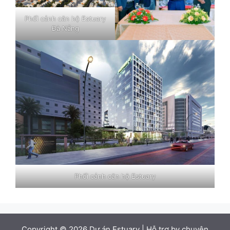
Phối cảnh căn hộ Estuary
Đà Nẵng
Phối cảnh căn hộ Estuary
Copyright © 2026
Dự án Estuary
| Hỗ trợ by chuyên