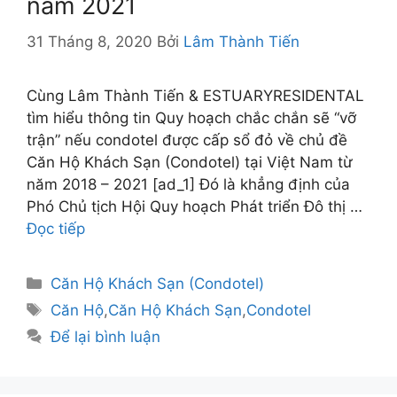
năm 2021
31 Tháng 8, 2020
Bởi
Lâm Thành Tiến
Cùng Lâm Thành Tiến & ESTUARYRESIDENTAL
tìm hiểu thông tin Quy hoạch chắc chắn sẽ “vỡ
trận” nếu condotel được cấp sổ đỏ về chủ đề
Căn Hộ Khách Sạn (Condotel) tại Việt Nam từ
năm 2018 – 2021 [ad_1] Đó là khẳng định của
Phó Chủ tịch Hội Quy hoạch Phát triển Đô thị …
Đọc tiếp
Danh
Căn Hộ Khách Sạn (Condotel)
mục
Thẻ
Căn Hộ
,
Căn Hộ Khách Sạn
,
Condotel
Để lại bình luận