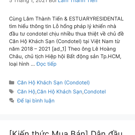
5 Tháng 1, 2021
Bởi
Lâm Thành Tiến
Cùng Lâm Thành Tiến & ESTUARYRESIDENTAL
tìm hiểu thông tin Lỗ hổng pháp lý khiến nhà
đầu tư condotel chịu nhiều thua thiệt về chủ đề
Căn Hộ Khách Sạn (Condotel) tại Việt Nam từ
năm 2018 – 2021 [ad_1] Theo ông Lê Hoàng
Châu, chủ tịch Hiệp hội Bất động sản Tp.HCM,
loại hình …
Đọc tiếp
Danh
Căn Hộ Khách Sạn (Condotel)
mục
Thẻ
Căn Hộ
,
Căn Hộ Khách Sạn
,
Condotel
Để lại bình luận
[Kiến thức Mua Bán] Dân đầu