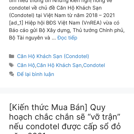
tìm hiểu thông tin Những kiến nghị nóng về
condotel về chủ đề Căn Hộ Khách Sạn
(Condotel) tại Việt Nam từ năm 2018 – 2021
[ad_1] Hiệp hội BĐS Việt Nam (VnREA) vừa có
Báo cáo gửi Bộ Xây dựng, Thủ tướng Chính phủ,
Bộ Tài nguyên và …
Đọc tiếp
Danh
Căn Hộ Khách Sạn (Condotel)
mục
Thẻ
Căn Hộ
,
Căn Hộ Khách Sạn
,
Condotel
Để lại bình luận
[Kiến thức Mua Bán] Quy
hoạch chắc chắn sẽ “vỡ trận”
nếu condotel được cấp sổ đỏ