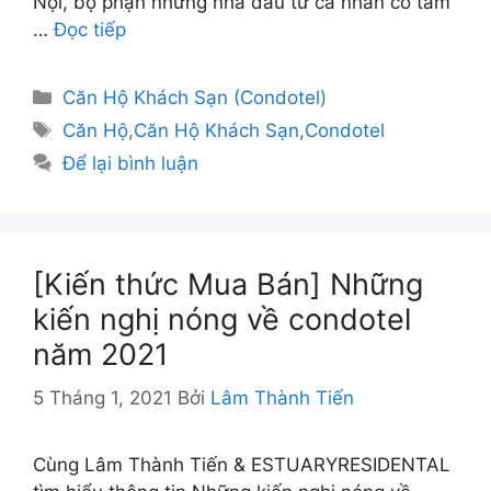
Nội, bộ phận những nhà đầu tư cá nhân có tầm
…
Đọc tiếp
Danh
Căn Hộ Khách Sạn (Condotel)
mục
Thẻ
Căn Hộ
,
Căn Hộ Khách Sạn
,
Condotel
Để lại bình luận
[Kiến thức Mua Bán] Những
kiến nghị nóng về condotel
năm 2021
5 Tháng 1, 2021
Bởi
Lâm Thành Tiến
Cùng Lâm Thành Tiến & ESTUARYRESIDENTAL