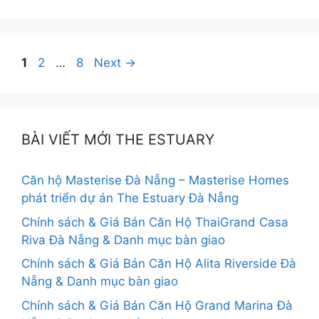
Điều
Page
Page
Page
1
2
…
8
Next
→
hướng
bài
viết
BÀI VIẾT MỚI THE ESTUARY
Căn hộ Masterise Đà Nẵng – Masterise Homes
phát triển dự án The Estuary Đà Nẵng
Chính sách & Giá Bán Căn Hộ ThaiGrand Casa
Riva Đà Nẵng & Danh mục bàn giao
Chính sách & Giá Bán Căn Hộ Alita Riverside Đà
Nẵng & Danh mục bàn giao
Chính sách & Giá Bán Căn Hộ Grand Marina Đà