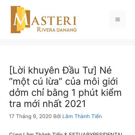
Chuyển
đến
nội
Menu
dung
[Lời khuyên Đầu Tư] Né
“một cú lừa” của môi giới
dởm chỉ bằng 1 phút kiểm
tra mới nhất 2021
17 Tháng 9, 2020
Bởi
Lâm Thành Tiến
Cùng Lâm Thành Tiến & ESTUARYRESIDENTAL