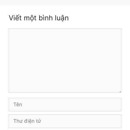
Viết một bình luận
Bình
luận
Tên
Thư
điện