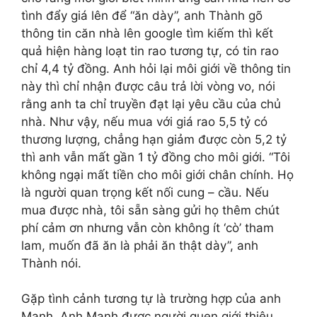
tình đẩy giá lên để “ăn dày”, anh Thành gõ
thông tin căn nhà lên google tìm kiếm thì kết
quả hiện hàng loạt tin rao tương tự, có tin rao
chỉ 4,4 tỷ đồng. Anh hỏi lại môi giới về thông tin
này thì chỉ nhận được câu trả lời vòng vo, nói
rằng anh ta chỉ truyền đạt lại yêu cầu của chủ
nhà. Như vậy, nếu mua với giá rao 5,5 tỷ có
thương lượng, chẳng hạn giảm được còn 5,2 tỷ
thì anh vẫn mất gần 1 tỷ đồng cho môi giới. “Tôi
không ngại mất tiền cho môi giới chân chính. Họ
là người quan trọng kết nối cung – cầu. Nếu
mua được nhà, tôi sẵn sàng gửi họ thêm chút
phí cảm ơn nhưng vẫn còn không ít ‘cò’ tham
lam, muốn đã ăn là phải ăn thật dày”, anh
Thành nói.
Gặp tình cảnh tương tự là trường hợp của anh
Mạnh. Anh Mạnh được người quen giới thiệu