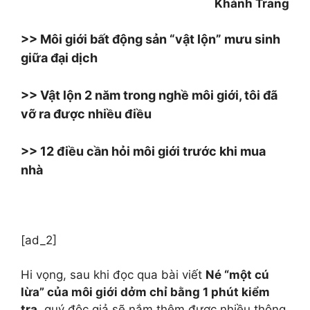
Khánh Trang
>> Môi giới bất động sản “vật lộn” mưu sinh
giữa đại dịch
>> Vật lộn 2 năm trong nghề môi giới, tôi đã
vỡ ra được nhiều điều
>> 12 điều cần hỏi môi giới trước khi mua
nhà
[ad_2]
Hi vọng, sau khi đọc qua bài viết
Né “một cú
lừa” của môi giới dởm chỉ bằng 1 phút kiểm
tra
, quý độc giả sẽ nắm thêm được nhiều thông