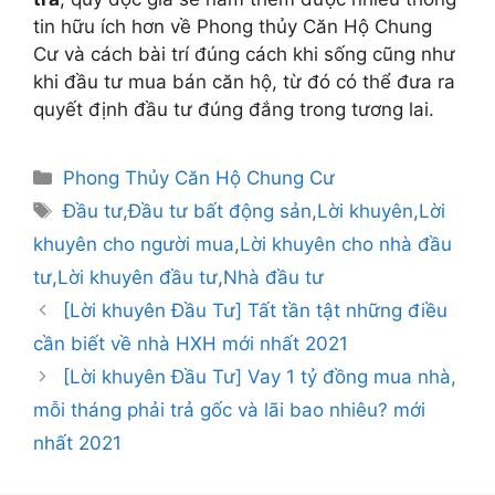
tin hữu ích hơn về Phong thủy Căn Hộ Chung
Cư và cách bài trí đúng cách khi sống cũng như
khi đầu tư mua bán căn hộ, từ đó có thể đưa ra
quyết định đầu tư đúng đắng trong tương lai.
Danh
Phong Thủy Căn Hộ Chung Cư
mục
Thẻ
Đầu tư
,
Đầu tư bất động sản
,
Lời khuyên
,
Lời
khuyên cho người mua
,
Lời khuyên cho nhà đầu
tư
,
Lời khuyên đầu tư
,
Nhà đầu tư
Điều
[Lời khuyên Đầu Tư] Tất tần tật những điều
hướng
cần biết về nhà HXH mới nhất 2021
bài
[Lời khuyên Đầu Tư] Vay 1 tỷ đồng mua nhà,
viết
mỗi tháng phải trả gốc và lãi bao nhiêu? mới
nhất 2021