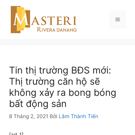
Chuyển
đến
nội
Menu
dung
Tin thị trường BĐS mới:
Thị trường căn hộ sẽ
không xảy ra bong bóng
bất động sản
8 Tháng 2, 2021
Bởi
Lâm Thành Tiến
[ad_1]