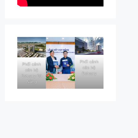
Phối cảnh
Phối cảnh
căn hộ
căn hộ
Estuary
Estuary Đà
Nẵng