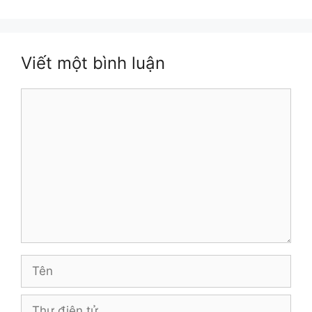
Viết một bình luận
Bình
luận
Tên
Thư