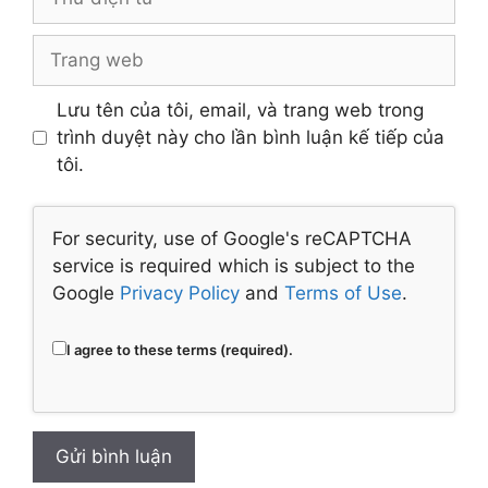
điện
tử
Trang
web
Lưu tên của tôi, email, và trang web trong
trình duyệt này cho lần bình luận kế tiếp của
tôi.
For security, use of Google's reCAPTCHA
service is required which is subject to the
Google
Privacy Policy
and
Terms of Use
.
I agree to these terms (required).