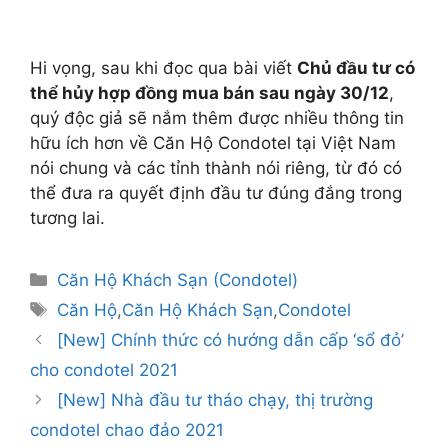
Hi vọng, sau khi đọc qua bài viết
Chủ đầu tư có
thể hủy hợp đồng mua bán sau ngày 30/12
,
quý độc giả sẽ nắm thêm được nhiều thông tin
hữu ích hơn về Căn Hộ Condotel tại Việt Nam
nói chung và các tỉnh thành nói riêng, từ đó có
thể đưa ra quyết định đầu tư đúng đắng trong
tương lai.
Danh
Căn Hộ Khách Sạn (Condotel)
mục
Thẻ
Căn Hộ
,
Căn Hộ Khách Sạn
,
Condotel
Điều
[New] Chính thức có hướng dẫn cấp ‘sổ đỏ’
hướng
cho condotel 2021
bài
[New] Nhà đầu tư tháo chạy, thị trường
viết
condotel chao đảo 2021