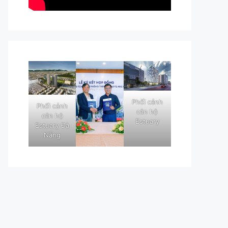
Phối cảnh
Phối cảnh
căn hộ
căn hộ
Estuary
Estuary Đà
Nẵng