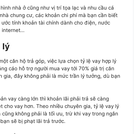
 hình nhà ở cũng như vị trí tọa lạc và nhu cầu cá
 nhà chung cư, các khoản chi phí mà bạn cần biết
ời, ước tính khoản tài chính dành cho điện, nước
, internet…
 lý
một căn hộ trả góp, việc lựa chọn tỷ lệ vay hợp lý
ảng cáo hỗ trợ người mua vay tới 70% giá trị căn
n gia, đây không phải là mức trần lý tưởng, dù bạn
ản vay càng lớn thì khoản lãi phải trả sẽ càng
 cho vay hơn. Theo nhiều chuyên gia, tỷ lệ vay lý
 cũng không phải là tối ưu, trừ khi vay trong ngắn
bạn sẽ bị phạt lãi trả trước.