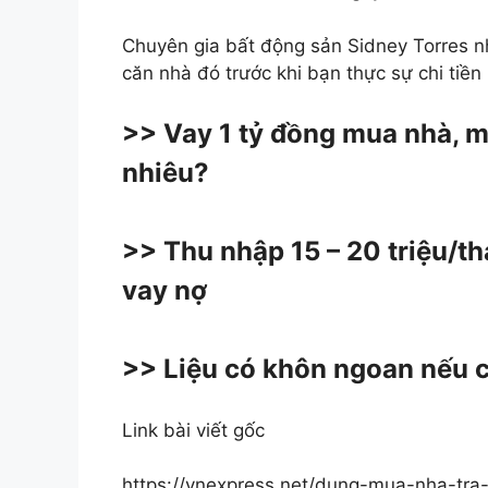
Chuyên gia bất động sản Sidney Torres n
căn nhà đó trước khi bạn thực sự chi tiền
>> Vay 1 tỷ đồng mua nhà, mỗ
nhiêu?
>> Thu nhập 15 – 20 triệu/t
vay nợ
>> Liệu có khôn ngoan nếu 
Link bài viết gốc
https://vnexpress.net/dung-mua-nha-tr