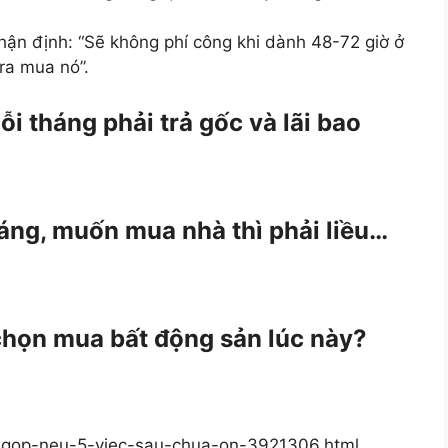
hận định: “Sẽ không phí công khi dành 48-72 giờ ở
 ra mua nó”.
i tháng phải trả gốc và lãi bao
háng, muốn mua nhà thì phải liều…
chọn mua bất động sản lúc này?
a-gop-neu-5-viec-sau-chua-on-3921306.html