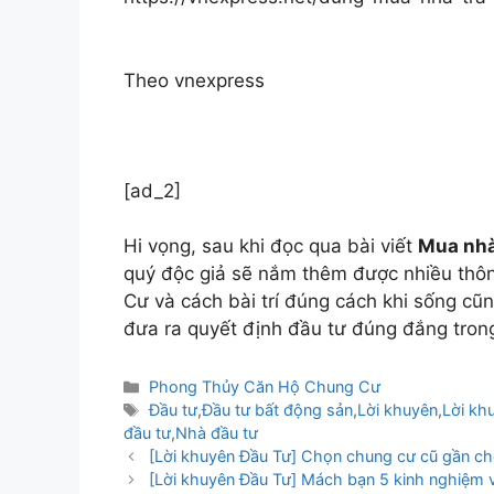
Theo
vnexpress
[ad_2]
Hi vọng, sau khi đọc qua bài viết
Mua nhà
quý độc giả sẽ nắm thêm được nhiều thôn
Cư và cách bài trí đúng cách khi sống cũ
đưa ra quyết định đầu tư đúng đắng trong
Danh
Phong Thủy Căn Hộ Chung Cư
mục
Thẻ
Đầu tư
,
Đầu tư bất động sản
,
Lời khuyên
,
Lời kh
đầu tư
,
Nhà đầu tư
Điều
[Lời khuyên Đầu Tư] Chọn chung cư cũ gần c
hướng
[Lời khuyên Đầu Tư] Mách bạn 5 kinh nghiệm v