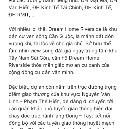
với các trường danh tiếng như: ĐH Mật Mã, ĐH
Văn Hiến, ĐH Kinh Tế Tài Chính, ĐH Kinh Tế,
ĐH RMIT, …
Với nhiều lợi thế, Dream Home Riverside là khu
dân cư ven sông Cần Giuộc, là mảnh đất đón
vượng khí, tài lộc về cho gia chủ. Sở hữu thế
tầm nhìn view sông đắt giá ngay trung tâm khu
Tây Nam Sài Gòn, căn hộ Dream Home
Riverside thỏa mãn giấc mơ an cư xanh của
cộng đồng cư dân văn minh.
Đặc biệt, dự án còn nằm trên trục đường trọng
điểm giao thương của khu vực: Nguyễn Văn
Linh – Phạm Thế Hiển, dễ dàng di chuyển tới
các quận khác nhờ tuyến giao thông hiện đại
chạy dọc trục hành lang Đông – Tây; kết nối
đồng bộ với các tuyến giao thông huyết mạch