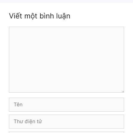
Viết một bình luận
Bình
luận
Tên
Thư
điện
tử