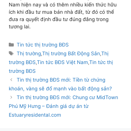
Nam hiện nay và có thêm nhiều kiến thức hữu
ích khi đầu tư mua bán nhà đất, từ đó có thể
đưa ra quyết định đầu tư đúng đắng trong
tương lai.
Danh
Tin tức thị trường BĐS
mục
Thẻ
Thị trường
,
Thị trường Bất Động Sản
,
Thị
trường BĐS
,
Tin tức BĐS Việt Nam
,
Tin tức thị
trường BĐS
Điều
Tin thị trường BĐS mới: Tiền từ chứng
hướng
khoán, vàng sẽ đổ mạnh vào bất động sản?
bài
Tin thị trường BĐS mới: Chung cư MidTown
viết
Phú Mỹ Hưng – Đánh giá dự án từ
Estuaryresidental.com