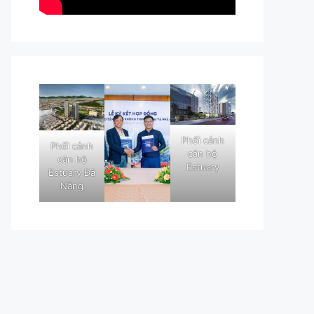
Phối cảnh
Phối cảnh
căn hộ
căn hộ
Estuary
Estuary Đà
Nẵng