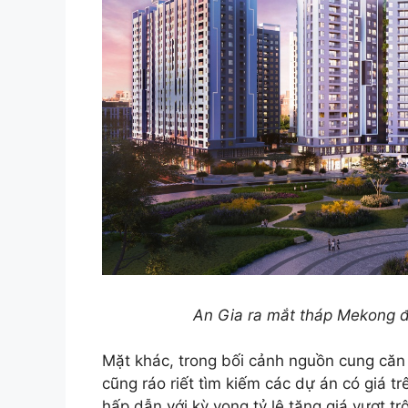
An Gia ra mắt tháp Mekong đ
Mặt khác, trong bối cảnh nguồn cung căn 
cũng ráo riết tìm kiếm các dự án có giá
hấp dẫn với kỳ vọng tỷ lệ tăng giá vượt t