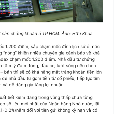
ột sàn chứng khoán ở TP.HCM. Ảnh: Hữu Khoa
́c 1.200 điểm, sắp chạm mốc đỉnh lịch sử ở mức
g “nóng” khiến nhiều chuyên gia cảnh báo về khả
Index chạm mốc 1.200 điểm. Nhà đầu tư chứng
eo tâm lý đám đông, đầu cơ, lướt sóng nếu chọn
 bán thì sẽ có khả năng mất trắng khoản tiền lớn
iểm để nhà đầu tư gom tiền từ cổ phiếu, tiếp tục tìm
n và dễ dàng gia tăng lợi nhuận.
 suất tiết kiệm đang trong vùng thấp chưa từng
theo số liệu mới nhất của Ngân hàng Nhà nước, lãi
1-0,2%/năm đối với tiền gửi không kỳ hạn và có