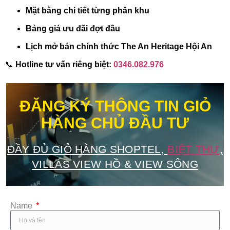
Mặt bằng chi tiết từng phân khu
Bảng giá ưu đãi đợt đầu
Lịch mở bán chính thức The An Heritage Hội An
📞
Hotline tư vấn riêng biệt:
0346.082.976
ĐĂNG KÝ THÔNG TIN GIỎ
HÀNG CHỦ ĐẦU TƯ
ĐẦY ĐỦ GIỎ HÀNG SHOPTEL,
BIỆT THỰ
,
VILLAS VIEW HỒ & VIEW SÔNG
Name