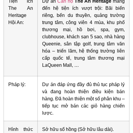
Tiện ích
Dự án
Căn hộ
The An Heritage
mang
The An
đến hệ tiện ích vượt trội: Bãi biển
Heritage
riêng, bến du thuyền, quảng trường
Hội An:
trung tâm, công viên 4 mùa, khu phố
thương mại, hồ bơi, spa, gym,
clubhouse, khách sạn 5 sao, nhà hàng
Queenie, sân tập golf, trung tâm văn
hóa – triển lãm, hệ thống trường liên
cấp quốc tế, trung tâm thương mại
LaQueen Mall, …
Pháp lý:
Dự án đáp ứng đầy đủ thủ tục pháp lý
và đang hoàn thiện điều kiện bán
hàng. Đã hoàn thiện một số phân khu –
tiếp tục mở bán các giỏ hàng chiến
lược.
Hình thức
Sở hữu sổ hồng (Sở hữu lâu dài).