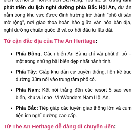
phát triển du lịch nghỉ dưỡng phía Bắc Hội An
, dự án
nằm trong khu vực được định hướng trở thành “phố di sản
mở rộng”, nơi giao thoa hoàn hảo giữa văn hóa bản địa,
nghỉ dưỡng chuẩn quốc tế và cơ hội đầu tư lâu dài.
Tứ cận đắc địa của The An Heritage
:
Phía Đông:
Cách biển An Bàng chỉ vài phút đi bộ –
một trong những bãi biển đẹp nhất hành tinh.
Phía Tây:
Giáp khu dân cư truyền thống, liền kề trục
đường 33m nối vào trung tâm phố cổ.
Phía Nam:
Kết nối thẳng đến các resort 5 sao ven
biển, khu vui chơi VinWonders Nam Hội An.
Phía Bắc:
Tiếp giáp các tuyến giao thông lớn và cụm
tiện ích nghỉ dưỡng cao cấp.
Từ The An Heritage dễ dàng di chuyển đến
: