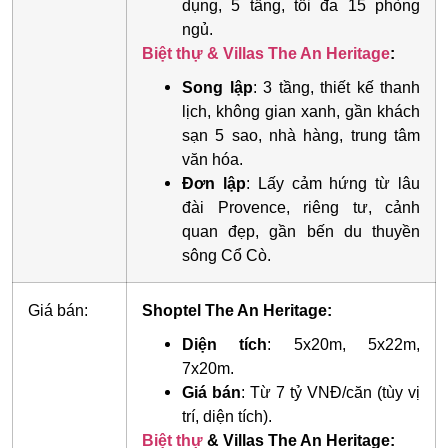
dụng, 5 tầng, tối đa 15 phòng
ngủ.
Biệt thự & Villas The An Heritage
:
Song lập
: 3 tầng, thiết kế thanh
lịch, không gian xanh, gần khách
sạn 5 sao, nhà hàng, trung tâm
văn hóa.
Đơn lập
: Lấy cảm hứng từ lâu
đài Provence, riêng tư, cảnh
quan đẹp, gần bến du thuyền
sông Cổ Cò.
Giá bán:
Shoptel The An Heritage:
Diện tích
: 5x20m, 5x22m,
7x20m.
Giá bán
: Từ 7 tỷ VNĐ/căn (tùy vị
trí, diện tích).
Biệt thự
& Villas The An Heritage: