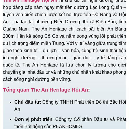
The An Heritage Hội An
là khu đô thị nghỉ dưỡng phức
hợp đẳng cấp nằm ngay mặt tiền đường Lạc Long Quân –
tuyến ven biển chiến lược kết nối trực tiếp Đà Nẵng và Hội
An. Tọa lạc tại phường Điện Dương, thị xã Điện Bàn, tỉnh
Quảng Nam, The An Heritage chỉ cách bãi biển An Bàng
200m, liền kề sông Cổ Cò và nằm trong vùng lõi phát triển
du lịch trọng điểm miền Trung. Với vị trí vàng giữa trung tâm
giao thoa kinh tế – du lịch – văn hóa, cùng hệ sinh thái tiện
ích nghỉ dưỡng – thương mại – giáo dục – y tế đẳng cấp
quốc tế, The An Heritage là lựa chọn lý tưởng cho giới
chuyên gia, nhà đầu tư và những chủ nhân khát khao phong
cách sống nghỉ dưỡng bền vững.
Tổng quan The An Heritage Hội An
:
Chủ đầu tư
: Công ty TNHH Phát triển Đô thị Bắc Hội
An
Đơn vị phát triển
: Công ty Cổ phần Đầu tư và Phát
triển Bất động sản PEAKHOMES