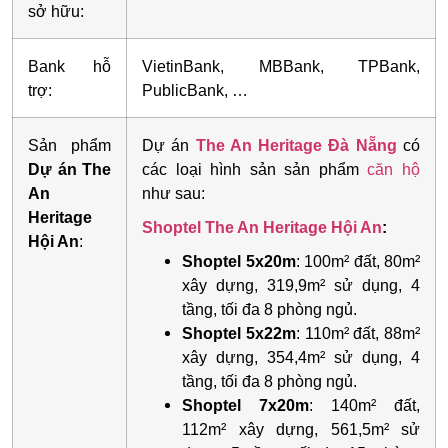
sở hữu:
Bank hỗ
VietinBank, MBBank, TPBank,
trợ:
PublicBank, …
Sản phẩm
Dự án
The An Heritage
Đà Nẵng
có
Dự án The
các loại hình sản sản phẩm
căn hộ
An
như sau:
Heritage
Shoptel The An Heritage Hội An
:
Hội An
:
Shoptel 5x20m
: 100m² đất, 80m²
xây dựng, 319,9m² sử dụng, 4
tầng, tối đa 8 phòng ngủ.
Shoptel 5x22m
: 110m² đất, 88m²
xây dựng, 354,4m² sử dụng, 4
tầng, tối đa 8 phòng ngủ.
Shoptel 7x20m
: 140m² đất,
112m² xây dựng, 561,5m² sử