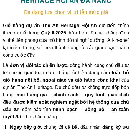
HERITAGE HỘI AN ĐÀ NẴNG
Đa dạng lựa chọn vị trí lẫn mức giá
Giỏ hàng dự án The An Heritage Hội An
dự kiến chính
thức ra mắt trong
Quý II/2025
, hứa hẹn tiếp tục khẳng định
vị thế tiên phong của mô hình đô thị nghỉ dưỡng “All-in-one”
tại miền Trung, kế thừa thành công từ các giai đoạn thành
công trước đây.
Là
đơn vị đối tác chiến lược
, đồng hành cùng chủ đầu tư
từ những giai đoạn đầu, chúng tôi hiện đang nắm
toàn bộ
giỏ hàng nội bộ, ngoại giao và giỏ hàng công khai
của
dự án The An Heritage. Dù chủ đầu tư không trực tiếp bán
hàng,
mọi bảng giá – chính sách – quy trình giao dịch
đều được kiểm soát nghiêm ngặt bởi hệ thống của chủ
đầu tư
, đảm bảo tính
minh bạch – đồng bộ – an toàn
tuyệt đối
cho khách hàng.
🎯
Ngay bây giờ
, chúng tôi đã bắt đầu nhận
đăng ký ưu