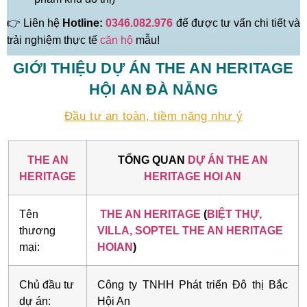
👉 Liên hệ
Hotline:
0346.082.976
để được tư vấn chi tiết và
trải nghiệm thực tế
căn hộ
mẫu!
GIỚI THIỆU DỰ ÁN THE AN HERITAGE
HỘI AN ĐÀ NẴNG
Đầu tư an toàn, tiềm năng như ý
THE AN
TỔNG QUAN
DỰ ÁN THE AN
HERITAGE
HERITAGE HOI AN
Tên
THE AN HERITAGE
(
BIỆT THỰ,
thương
VILLA, SOPTEL THE AN HERITAGE
mại:
HOIAN
)
Chủ đầu tư
Công ty TNHH Phát triển Đô thị Bắc
dự án:
Hội An