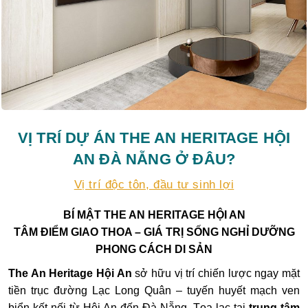
VỊ TRÍ DỰ ÁN THE AN HERITAGE HỘI
AN ĐÀ NẴNG Ở ĐÂU?
Vị trí độc tôn, đầu tư sinh lợi
BÍ MẬT THE AN HERITAGE HỘI AN
TÂM ĐIỂM GIAO THOA – GIÁ TRỊ SỐNG NGHỈ DƯỠNG
PHONG CÁCH DI SẢN
The An Heritage Hội An
sở hữu vị trí chiến lược ngay mặt
tiền trục đường Lạc Long Quân – tuyến huyết mạch ven
biển kết nối từ Hội An đến Đà Nẵng. Tọa lạc tại
trung tâm