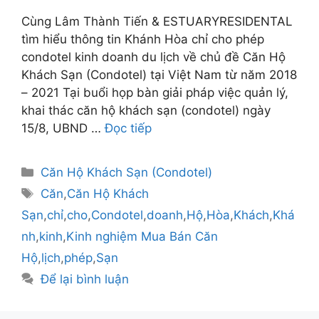
Cùng Lâm Thành Tiến & ESTUARYRESIDENTAL
tìm hiểu thông tin Khánh Hòa chỉ cho phép
condotel kinh doanh du lịch về chủ đề Căn Hộ
Khách Sạn (Condotel) tại Việt Nam từ năm 2018
– 2021 Tại buổi họp bàn giải pháp việc quản lý,
khai thác căn hộ khách sạn (condotel) ngày
15/8, UBND …
Đọc tiếp
Danh
Căn Hộ Khách Sạn (Condotel)
mục
Thẻ
Căn
,
Căn Hộ Khách
Sạn
,
chỉ
,
cho
,
Condotel
,
doanh
,
Hộ
,
Hòa
,
Khách
,
Khá
nh
,
kinh
,
Kinh nghiệm Mua Bán Căn
Hộ
,
lịch
,
phép
,
Sạn
Để lại bình luận